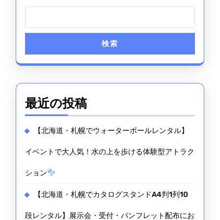
タ
ル】
北
検索
海
道
各
最近の投稿
地
対
【北海道・札幌でウォーターボールレンタル】
応！
イベントで大人気！水の上を歩ける体験型アトラク
お
ション
祭
【北海道・札幌でカタログスタンドA4判1列10
り・
縁
段レンタル】展示会・受付・パンフレット配布にお