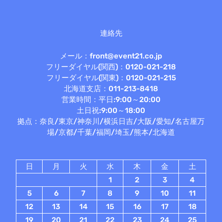
連絡先
メール：front@event21.co.jp
フリーダイヤル(関西)：0120-021-218
フリーダイヤル(関東)：0120-021-215
北海道支店：011-213-8418
営業時間：平日:9:00～20:00
土日祝:9:00～18:00
拠点：奈良/東京/神奈川/横浜日吉/大阪/愛知/名古屋万
場/京都/千葉/福岡/埼玉/熊本/北海道
日
月
火
水
木
金
土
1
2
3
4
5
6
7
8
9
10
11
12
13
14
15
16
17
18
19
20
21
22
23
24
25