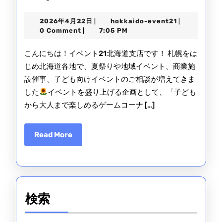
海
2026
hokkaido-
2026年4月22日
hokkaido-event21
|
|
道・
年
event21
0 Comment
7:05 PM
|
4
札
月
こんにちは！イベント21北海道支店です！ 札幌をは
22
幌
じめ北海道各地で、夏祭りや地域イベント、商業施
日
設催事、子ども向けイベントのご相談が増えてきま
で
した
イベントを盛り上げる企画として、「子ども
射
から大人まで楽しめるゲームコーナ […]
的
セ
Read
Read More
More
ッ
ト
レ
検索
ン