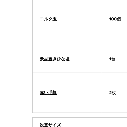
コルク玉
100個
景品置きひな壇
1台
赤い毛氈
2枚
設置サイズ