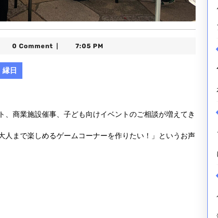
kkaido-
0 Comment
7:05 PM
|
ent21
縁日
ト、商業施設催事、子ども向けイベントのご相談が増えてき
大人まで楽しめるゲームコーナーを作りたい！」というお声