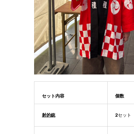
セット内容
個数
射的銃
2セット