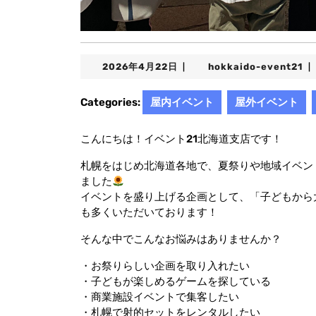
2026
ho
2026年4月22日
hokkaido-event21
|
|
年
ev
4
Categories:
屋内イベント
屋外イベント
月
22
日
こんにちは！イベント21北海道支店です！
札幌をはじめ北海道各地で、夏祭りや地域イベン
ました
イベントを盛り上げる企画として、「子どもから
も多くいただいております！
そんな中でこんなお悩みはありませんか？
・お祭りらしい企画を取り入れたい
・子どもが楽しめるゲームを探している
・商業施設イベントで集客したい
・札幌で射的セットをレンタルしたい