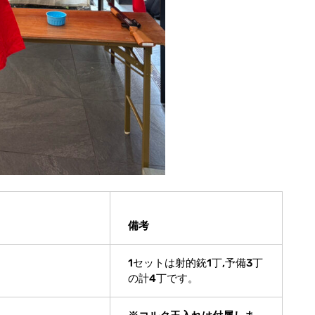
備考
1セットは射的銃1丁,予備3丁
の計4丁です。